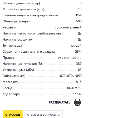
Рабочее давление (бар)
8
Мощность двигателя (кВт)
15
Степень защиты электродвигателя
IP54
Объем ресивера (л)
500
Ресивер
горизонтальный
Наличие частотного преобразователя
Да
Наличие осушителя
Да
Тип привода
прямой
Соединение для сжатого воздуха
G3/4
Привод
электрический
Напряжение питания (В)
380
Уровень шума (дБА)
63
Габариты (мм)
1870х870х1850
Масса (кг)
515
Бренд
IRONMAC
Код товара
057737
РАСПЕЧАТАТЬ
ОПИСАНИЕ
ОТЗЫВЫ И ВОПРОСЫ
(0)