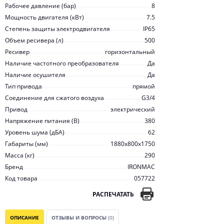
Рабочее давление (бар)
8
Мощность двигателя (кВт)
7.5
Степень защиты электродвигателя
IP65
Объем ресивера (л)
500
Ресивер
горизонтальный
Наличие частотного преобразователя
Да
Наличие осушителя
Да
Тип привода
прямой
Соединение для сжатого воздуха
G3/4
Привод
электрический
Напряжение питания (В)
380
Уровень шума (дБА)
62
Габариты (мм)
1880х800х1750
Масса (кг)
290
Бренд
IRONMAC
Код товара
057722
РАСПЕЧАТАТЬ
ОПИСАНИЕ
ОТЗЫВЫ И ВОПРОСЫ
(0)