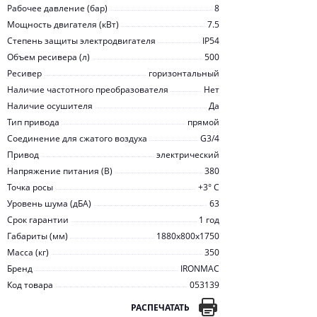
Рабочее давление (бар)
8
Мощность двигателя (кВт)
7.5
Степень защиты электродвигателя
IP54
Объем ресивера (л)
500
Ресивер
горизонтальный
Наличие частотного преобразователя
Нет
Наличие осушителя
Да
Тип привода
прямой
Соединение для сжатого воздуха
G3/4
Привод
электрический
Напряжение питания (В)
380
Точка росы
+3° С
Уровень шума (дБА)
63
Срок гарантии
1 год
Габариты (мм)
1880x800x1750
Масса (кг)
350
Бренд
IRONMAC
Код товара
053139
РАСПЕЧАТАТЬ