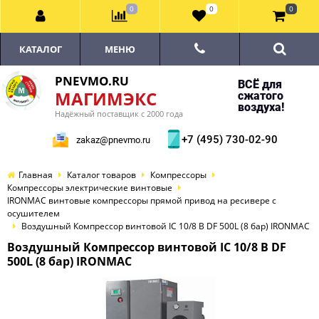
0
0
0
КАТАЛОГ
МЕНЮ
PNEVMO.RU
ВСЁ для
МАГИМЭКС
сжатого
воздуха!
Надёжный поставщик с 2000 года
+7 (495) 730-02-90
zakaz@pnevmo.ru
Главная
Каталог товаров
Компрессоры
Компрессоры электрические винтовые
IRONMAC винтовые компрессоры прямой привод на ресивере с
осушителем
Воздушный Компрессор винтовой IC 10/8 B DF 500L (8 бар) IRONMAC
Воздушный Компрессор винтовой IC 10/8 B DF
500L (8 бар) IRONMAC