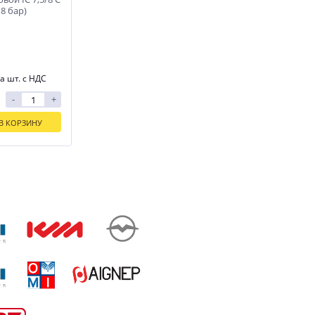
 8 бар)
а шт. с НДС
-
+
В КОРЗИНУ