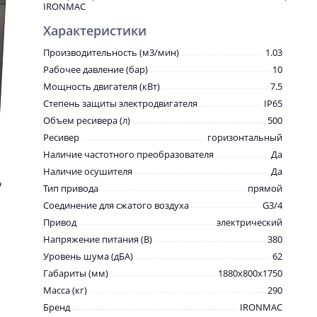
IRONMAC
Характеристики
Производительность (м3/мин)
1.03
Рабочее давление (бар)
10
Мощность двигателя (кВт)
7.5
Степень защиты электродвигателя
IP65
Объем ресивера (л)
500
Ресивер
горизонтальный
Наличие частотного преобразователя
Да
Наличие осушителя
Да
Тип привода
прямой
Соединение для сжатого воздуха
G3/4
Привод
электрический
Напряжение питания (В)
380
Уровень шума (дБА)
62
Габариты (мм)
1880х800х1750
Масса (кг)
290
Бренд
IRONMAC