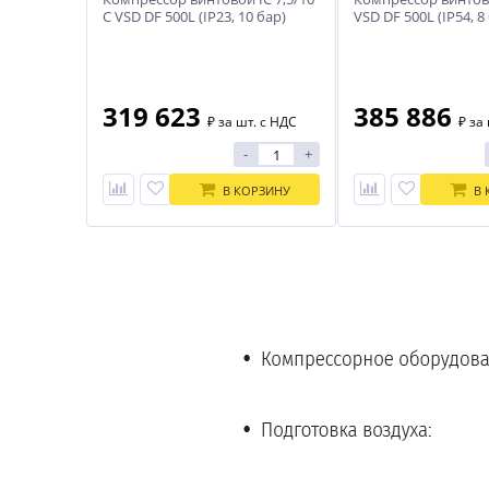
С VSD DF 500L (IP23, 10 бар)
VSD DF 500L (IP54, 8
IRONMAC
IRONMAC
319 623
385 886
₽
за шт. с НДС
₽
за 
-
+
В КОРЗИНУ
В 