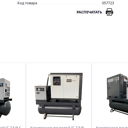
Код товара
057723
РАСПЕЧАТАТЬ
й IC 7,5/8 C
Компрессор винтовой IC 7,5/8
Компрессор винто