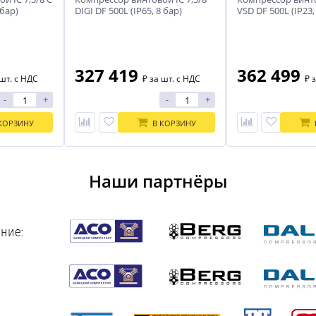
 бар)
DIGI DF 500L (IP65, 8 бар)
VSD DF 500L (IP23,
IRONMAC
IRONMAC
327 419
362 499
шт. с НДС
₽
за шт. с НДС
₽
з
-
+
-
+
КОРЗИНУ
В КОРЗИНУ
Наши партнёры