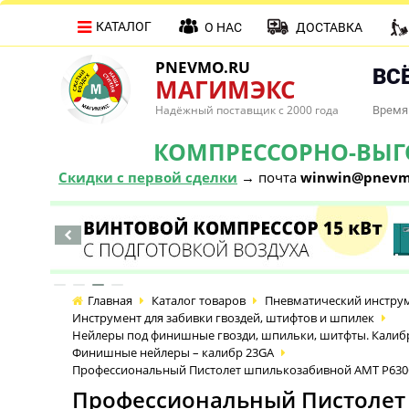
КАТАЛОГ
О НАС
ДОСТАВКА
PNEVMO.RU
ВСЁ
МАГИМЭКС
Надёжный поставщик с 2000 года
Время 
КОМПРЕССОРНО-ВЫГОД
Скидки с первой сделки
→ почта
winwin@pnevm
Главная
Каталог товаров
Пневматический инстру
Инструмент для забивки гвоздей, штифтов и шпилек
Нейлеры под финишные гвозди, шпильки, шитфты. Калибр 1
Финишные нейлеры – калибр 23GA
Профессиональный Пистолет шпилькозабивной AMT P630C
Профессиональный Пистолет 