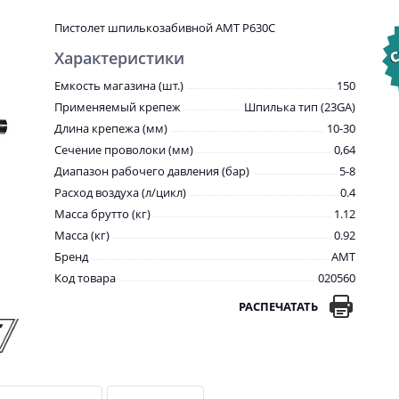
Пистолет шпилькозабивной AMT P630C
Характеристики
Емкость магазина (шт.)
150
Применяемый крепеж
Шпилька тип (23GA)
Длина крепежа (мм)
10-30
Сечение проволоки (мм)
0,64
Диапазон рабочего давления (бар)
5-8
Расход воздуха (л/цикл)
0.4
Масса брутто (кг)
1.12
Масса (кг)
0.92
Бренд
AMT
Код товара
020560
РАСПЕЧАТАТЬ