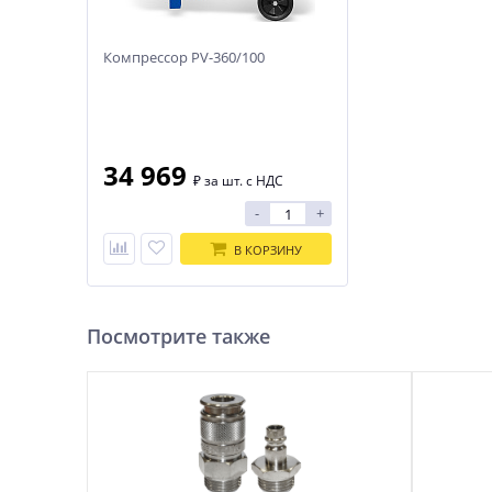
Компрессор PV-360/100
Компрессор PV-360/100
34 969
₽
за шт. с НДС
-
+
В КОРЗИНУ
Посмотрите также