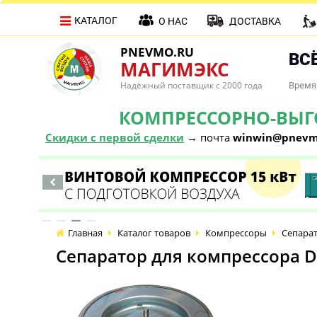
КАТАЛОГ
О НАС
ДОСТАВКА
PNEVMO.RU
ВСЁ
МАГИМЭКС
Надёжный поставщик с 2000 года
Время 
КОМПРЕССОРНО-ВЫГОД
Скидки с первой сделки
→ почта
winwin@pnevm
Главная
Каталог товаров
Компрессоры
Сепарат
Сепаратор для компрессора D