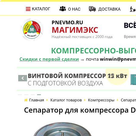
КАТАЛОГ
О НАС
ДОСТАВКА
PNEVMO.RU
ВСЁ
МАГИМЭКС
Надёжный поставщик с 2000 года
Время 
КОМПРЕССОРНО-ВЫГОД
Скидки с первой сделки
→ почта
winwin@pnevm
Главная
Каталог товаров
Компрессоры
Сепарат
Сепаратор для компрессора D