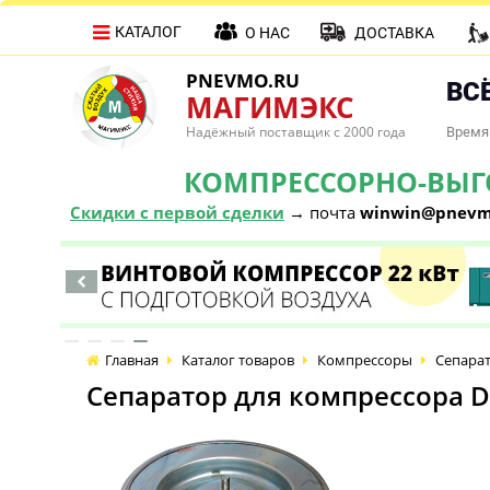
КАТАЛОГ
О НАС
ДОСТАВКА
PNEVMO.RU
ВСЁ
МАГИМЭКС
Надёжный поставщик с 2000 года
Время 
КОМПРЕССОРНО-ВЫГОД
Скидки с первой сделки
→ почта
winwin@pnevm
Главная
Каталог товаров
Компрессоры
Сепарат
Сепаратор для компрессора D