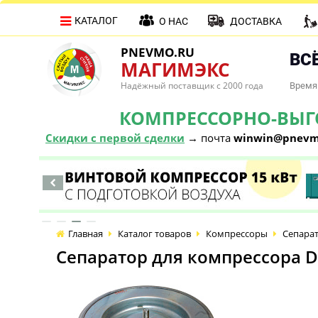
КАТАЛОГ
О НАС
ДОСТАВКА
PNEVMO.RU
ВСЁ
МАГИМЭКС
Надёжный поставщик с 2000 года
Время 
КОМПРЕССОРНО-ВЫГОД
Скидки с первой сделки
→ почта
winwin@pnevm
Главная
Каталог товаров
Компрессоры
Сепарат
Сепаратор для компрессора DL