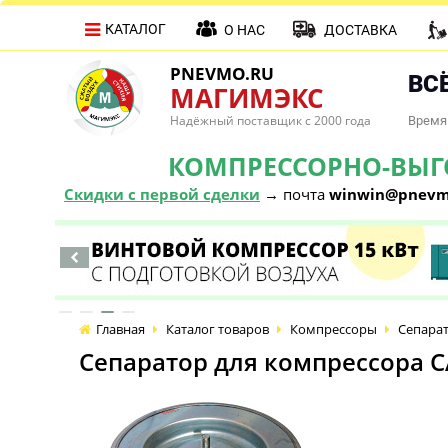
КАТАЛОГ
О НАС
ДОСТАВКА
PNEVMO.RU
ВСЁ
МАГИМЭКС
Надёжный поставщик с 2000 года
Время 
КОМПРЕССОРНО-ВЫГОД
Скидки с первой сделки
→ почта
winwin@pnevm
Главная
Каталог товаров
Компрессоры
Сепарат
Сепаратор для компрессора C