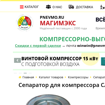
КАТАЛОГ
О НАС
ДОСТАВКА
PNEVMO.RU
ВСЁ
МАГИМЭКС
Надёжный поставщик с 2000 года
Время 
КОМПРЕССОРНО-ВЫГОД
Скидки с первой сделки
→ почта
winwin@pnevm
Главная
Каталог товаров
Компрессоры
Сепарат
Сепаратор для компрессора CA