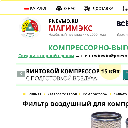
КАТАЛОГ
О НАС
ДОСТАВКА
PNEVMO.RU
ВСЁ
МАГИМЭКС
Надёжный поставщик с 2000 года
Время 
КОМПРЕССОРНО-ВЫГОД
Скидки с первой сделки
→ почта
winwin@pnevm
Главная
Каталог товаров
Компрессоры
Фильтр 
Фильтр воздушный для компре