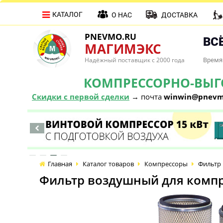
КАТАЛОГ
О НАС
ДОСТАВКА
PNEVMO.RU
ВСЁ
МАГИМЭКС
Надёжный поставщик с 2000 года
Время 
КОМПРЕССОРНО-ВЫГОД
Скидки с первой сделки
→ почта
winwin@pnevm
Главная
Каталог товаров
Компрессоры
Фильтр 
Фильтр воздушный для компре