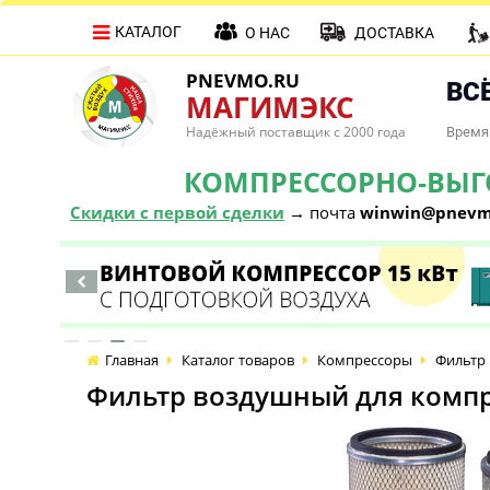
КАТАЛОГ
О НАС
ДОСТАВКА
PNEVMO.RU
ВСЁ
МАГИМЭКС
Надёжный поставщик с 2000 года
Время 
КОМПРЕССОРНО-ВЫГОД
Скидки с первой сделки
→ почта
winwin@pnevm
Главная
Каталог товаров
Компрессоры
Фильтр 
Фильтр воздушный для компре