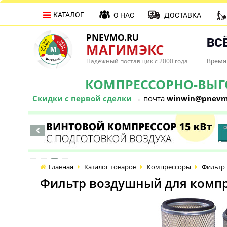
КАТАЛОГ
О НАС
ДОСТАВКА
PNEVMO.RU
ВСЁ
МАГИМЭКС
Надёжный поставщик с 2000 года
Время 
КОМПРЕССОРНО-ВЫГОД
Скидки с первой сделки
→ почта
winwin@pnevm
Главная
Каталог товаров
Компрессоры
Фильтр 
Фильтр воздушный для компр