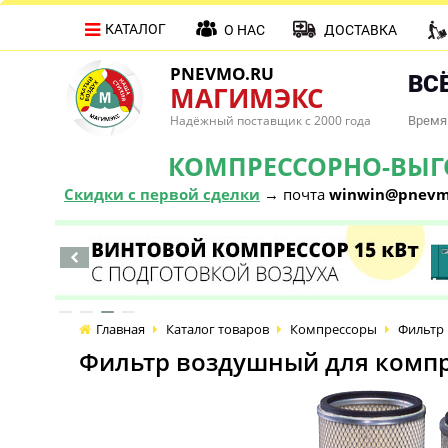
КАТАЛОГ
О НАС
ДОСТАВКА
PNEVMO.RU
ВСЁ
МАГИМЭКС
Надёжный поставщик с 2000 года
Время 
КОМПРЕССОРНО-ВЫГОД
Скидки с первой сделки
→ почта
winwin@pnevm
Главная
Каталог товаров
Компрессоры
Фильтр 
Фильтр воздушный для компр