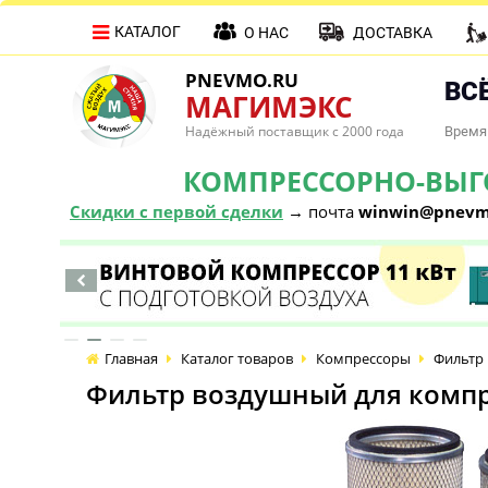
КАТАЛОГ
О НАС
ДОСТАВКА
PNEVMO.RU
ВСЁ
МАГИМЭКС
Надёжный поставщик с 2000 года
Время 
КОМПРЕССОРНО-ВЫГОД
Скидки с первой сделки
→ почта
winwin@pnevm
Главная
Каталог товаров
Компрессоры
Фильтр 
Фильтр воздушный для компре