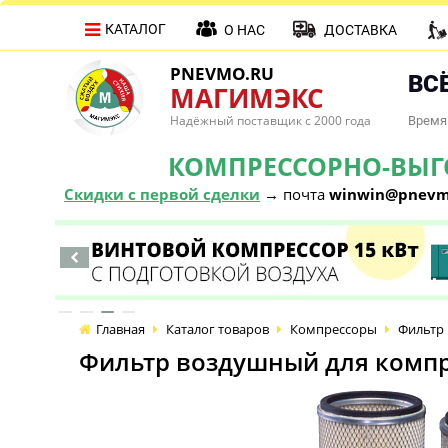
КАТАЛОГ
О НАС
ДОСТАВКА
PNEVMO.RU
ВСЁ
МАГИМЭКС
Надёжный поставщик с 2000 года
Время 
КОМПРЕССОРНО-ВЫГОД
Скидки с первой сделки
→ почта
winwin@pnevm
Главная
Каталог товаров
Компрессоры
Фильтр 
Фильтр воздушный для компр