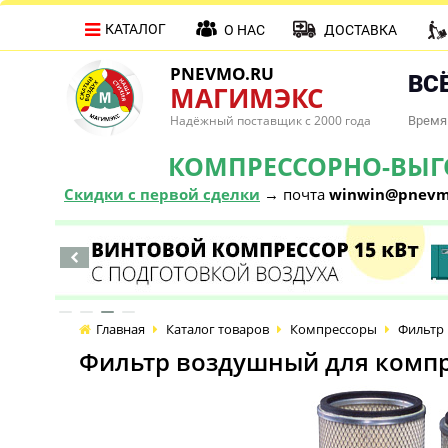
КАТАЛОГ
О НАС
ДОСТАВКА
PNEVMO.RU
ВСЁ
МАГИМЭКС
Надёжный поставщик с 2000 года
Время 
КОМПРЕССОРНО-ВЫГОД
Скидки с первой сделки
→ почта
winwin@pnevm
Главная
Каталог товаров
Компрессоры
Фильтр 
Фильтр воздушный для компр