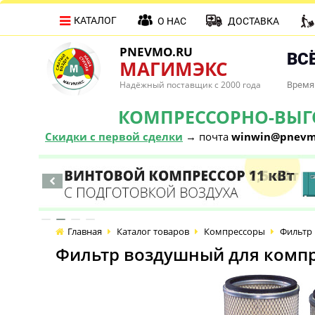
КАТАЛОГ
О НАС
ДОСТАВКА
PNEVMO.RU
ВСЁ
МАГИМЭКС
Надёжный поставщик с 2000 года
Время 
КОМПРЕССОРНО-ВЫГОД
Скидки с первой сделки
→ почта
winwin@pnevm
Главная
Каталог товаров
Компрессоры
Фильтр 
Фильтр воздушный для компр