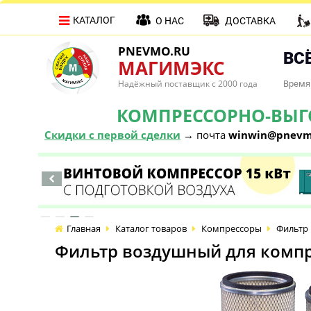
КАТАЛОГ
О НАС
ДОСТАВКА
PNEVMO.RU
ВСЁ
МАГИМЭКС
Надёжный поставщик с 2000 года
Время 
КОМПРЕССОРНО-ВЫГОД
Скидки с первой сделки
→ почта
winwin@pnevm
Главная
Каталог товаров
Компрессоры
Фильтр 
Фильтр воздушный для компре