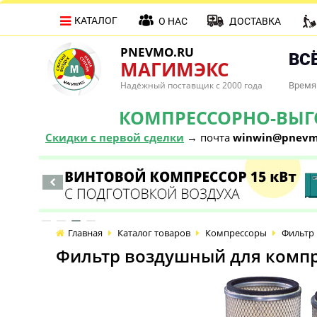
КАТАЛОГ
О НАС
ДОСТАВКА
PNEVMO.RU
ВСЁ
МАГИМЭКС
Надёжный поставщик с 2000 года
Время 
КОМПРЕССОРНО-ВЫГОД
Скидки с первой сделки
→ почта
winwin@pnevm
Главная
Каталог товаров
Компрессоры
Фильтр 
Фильтр воздушный для компр