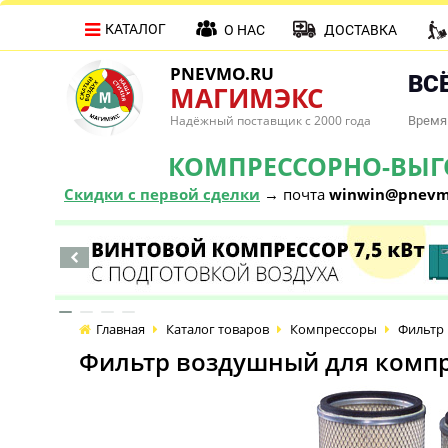
КАТАЛОГ
О НАС
ДОСТАВКА
PNEVMO.RU
ВСЁ
МАГИМЭКС
Надёжный поставщик с 2000 года
Время 
КОМПРЕССОРНО-ВЫГОД
Скидки с первой сделки
→ почта
winwin@pnevm
Главная
Каталог товаров
Компрессоры
Фильтр 
Фильтр воздушный для компр