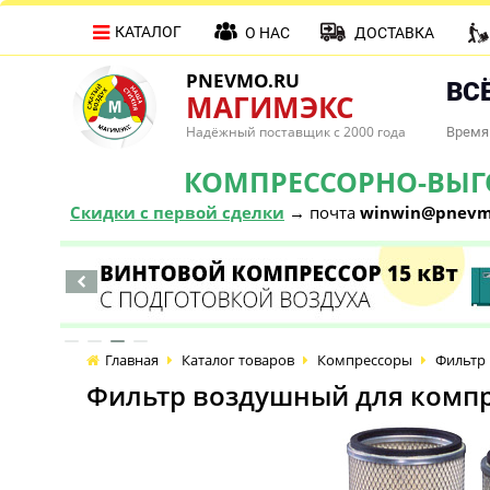
КАТАЛОГ
О НАС
ДОСТАВКА
PNEVMO.RU
ВСЁ
МАГИМЭКС
Надёжный поставщик с 2000 года
Время 
КОМПРЕССОРНО-ВЫГОД
Скидки с первой сделки
→ почта
winwin@pnevm
Главная
Каталог товаров
Компрессоры
Фильтр 
Фильтр воздушный для компр