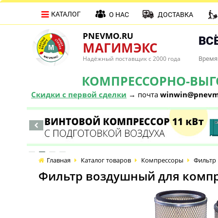
КАТАЛОГ
О НАС
ДОСТАВКА
PNEVMO.RU
ВСЁ
МАГИМЭКС
Надёжный поставщик с 2000 года
Время 
КОМПРЕССОРНО-ВЫГОД
Скидки с первой сделки
→ почта
winwin@pnevm
Главная
Каталог товаров
Компрессоры
Фильтр 
Фильтр воздушный для компр