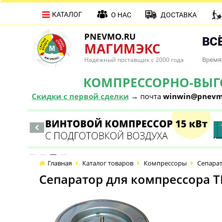
КАТАЛОГ
О НАС
ДОСТАВКА
PNEVMO.RU
ВСЁ
МАГИМЭКС
Надёжный поставщик с 2000 года
Время 
КОМПРЕССОРНО-ВЫГОД
Скидки с первой сделки
→ почта
winwin@pnevm
Главная
Каталог товаров
Компрессоры
Сепарат
Сепаратор для компрессора T