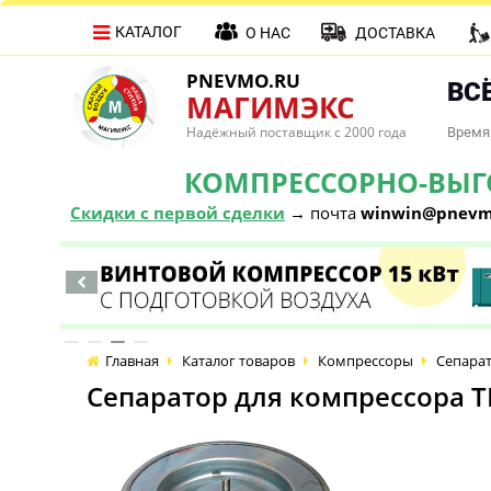
КАТАЛОГ
О НАС
ДОСТАВКА
PNEVMO.RU
ВСЁ
МАГИМЭКС
Надёжный поставщик с 2000 года
Время 
КОМПРЕССОРНО-ВЫГОД
Скидки с первой сделки
→ почта
winwin@pnevm
Главная
Каталог товаров
Компрессоры
Сепарат
Сепаратор для компрессора T