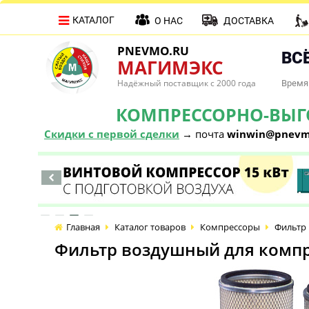
КАТАЛОГ
О НАС
ДОСТАВКА
PNEVMO.RU
ВСЁ
МАГИМЭКС
Надёжный поставщик с 2000 года
Время 
КОМПРЕССОРНО-ВЫГОД
Скидки с первой сделки
→ почта
winwin@pnevm
Главная
Каталог товаров
Компрессоры
Фильтр 
Фильтр воздушный для компре