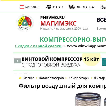
КАТАЛОГ
О НАС
ДОСТАВКА
PNEVMO.RU
ВСЁ
МАГИМЭКС
Надёжный поставщик с 2000 года
Время 
КОМПРЕССОРНО-ВЫГОД
Скидки с первой сделки
→ почта
winwin@pnevm
Главная
Каталог товаров
Компрессоры
Фильтр 
Фильтр воздушный для компре