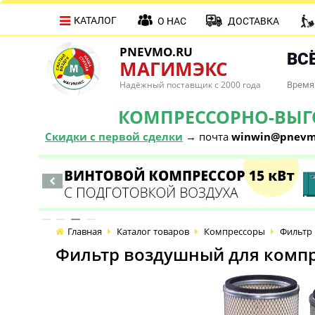
КАТАЛОГ
О НАС
ДОСТАВКА
PNEVMO.RU
ВСЁ
МАГИМЭКС
Надёжный поставщик с 2000 года
Время 
КОМПРЕССОРНО-ВЫГОД
Скидки с первой сделки
→ почта
winwin@pnevm
Главная
Каталог товаров
Компрессоры
Фильтр 
Фильтр воздушный для компре