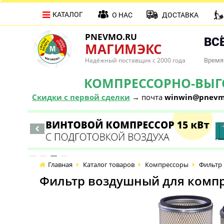
КАТАЛОГ
О НАС
ДОСТАВКА
PNEVMO.RU
ВСЁ
МАГИМЭКС
Надёжный поставщик с 2000 года
Время 
КОМПРЕССОРНО-ВЫГОД
Скидки с первой сделки
→ почта
winwin@pnevm
Главная
Каталог товаров
Компрессоры
Фильтр 
Фильтр воздушный для компр