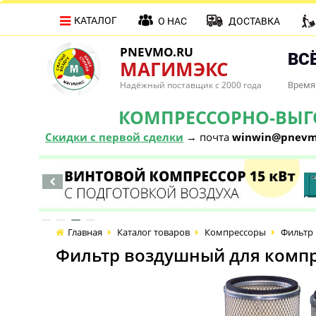
КАТАЛОГ
О НАС
ДОСТАВКА
PNEVMO.RU
ВСЁ
МАГИМЭКС
Надёжный поставщик с 2000 года
Время 
КОМПРЕССОРНО-ВЫГОД
Скидки с первой сделки
→ почта
winwin@pnevm
Главная
Каталог товаров
Компрессоры
Фильтр 
Фильтр воздушный для компре