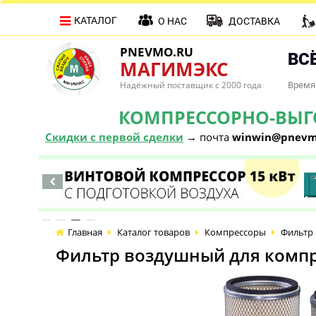
КАТАЛОГ
О НАС
ДОСТАВКА
PNEVMO.RU
ВСЁ
МАГИМЭКС
Надёжный поставщик с 2000 года
Время 
КОМПРЕССОРНО-ВЫГОД
Скидки с первой сделки
→ почта
winwin@pnevm
Главная
Каталог товаров
Компрессоры
Фильтр 
Фильтр воздушный для компр