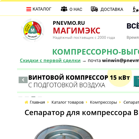
КАТАЛОГ
О НАС
ДОСТАВКА
PNEVMO.RU
ВСЁ
МАГИМЭКС
Надёжный поставщик с 2000 года
Время 
КОМПРЕССОРНО-ВЫГОД
Скидки с первой сделки
→ почта
winwin@pnevm
Главная
Каталог товаров
Компрессоры
Сепарат
Сепаратор для компрессора В