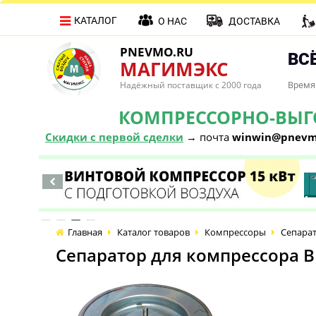
КАТАЛОГ
О НАС
ДОСТАВКА
PNEVMO.RU
ВСЁ
МАГИМЭКС
Надёжный поставщик с 2000 года
Время 
КОМПРЕССОРНО-ВЫГОД
Скидки с первой сделки
→ почта
winwin@pnevm
Главная
Каталог товаров
Компрессоры
Сепарат
Сепаратор для компрессора В