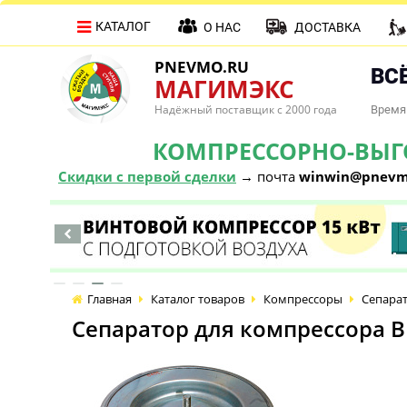
КАТАЛОГ
О НАС
ДОСТАВКА
PNEVMO.RU
ВСЁ
МАГИМЭКС
Надёжный поставщик с 2000 года
Время 
КОМПРЕССОРНО-ВЫГОД
Скидки с первой сделки
→ почта
winwin@pnevm
Главная
Каталог товаров
Компрессоры
Сепарат
Сепаратор для компрессора ВК