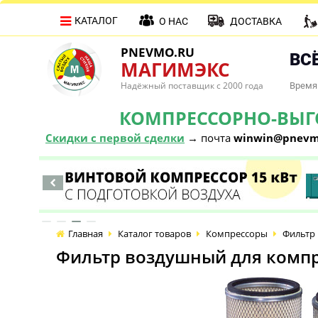
КАТАЛОГ
О НАС
ДОСТАВКА
PNEVMO.RU
ВСЁ
МАГИМЭКС
Надёжный поставщик с 2000 года
Время 
КОМПРЕССОРНО-ВЫГОД
Скидки с первой сделки
→ почта
winwin@pnevm
Главная
Каталог товаров
Компрессоры
Фильтр 
Фильтр воздушный для компр