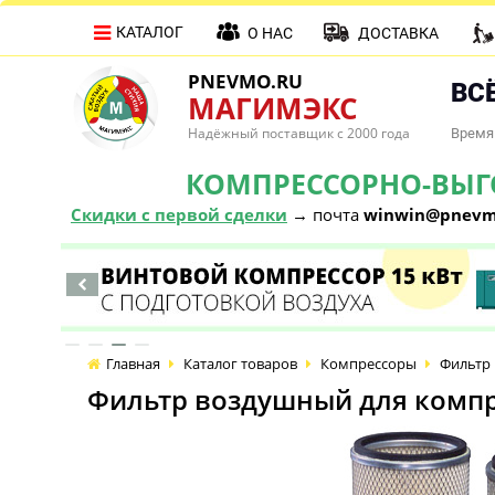
КАТАЛОГ
О НАС
ДОСТАВКА
PNEVMO.RU
ВСЁ
МАГИМЭКС
Надёжный поставщик с 2000 года
Время 
КОМПРЕССОРНО-ВЫГОД
Скидки с первой сделки
→ почта
winwin@pnevm
Главная
Каталог товаров
Компрессоры
Фильтр 
Фильтр воздушный для компр