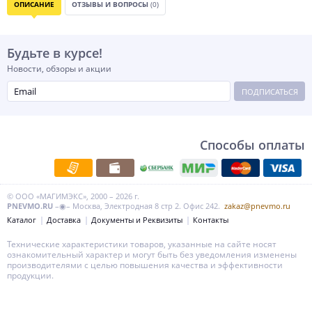
ОПИСАНИЕ
ОТЗЫВЫ И ВОПРОСЫ
(0)
Будьте в курсе!
Новости, обзоры и акции
ПОДПИСАТЬСЯ
Способы оплаты
© ООО «МАГИМЭКС», 2000 – 2026 г.
PNEVMO.RU
–◉– Москва, Электродная 8 стр 2. Офис 242.
zakaz@pnevmo.ru
Каталог
Доставка
Документы и Реквизиты
Контакты
Технические характеристики товаров, указанные на сайте носят
ознакомительный характер и могут быть без уведомления изменены
производителями с целью повышения качества и эффективности
продукции.