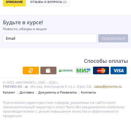
ОПИСАНИЕ
ОТЗЫВЫ И ВОПРОСЫ
(0)
Будьте в курсе!
Новости, обзоры и акции
ПОДПИСАТЬСЯ
Способы оплаты
© ООО «МАГИМЭКС», 2000 – 2026 г.
PNEVMO.RU
–◉– Москва, Электродная 8 стр 2. Офис 242.
zakaz@pnevmo.ru
Каталог
Доставка
Документы и Реквизиты
Контакты
Технические характеристики товаров, указанные на сайте носят
ознакомительный характер и могут быть без уведомления изменены
производителями с целью повышения качества и эффективности
продукции.