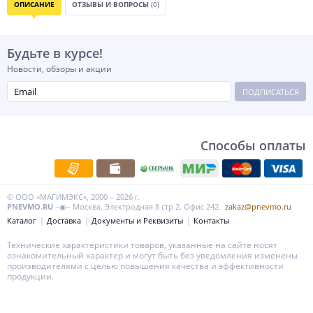
ОПИСАНИЕ
ОТЗЫВЫ И ВОПРОСЫ
(0)
Будьте в курсе!
Новости, обзоры и акции
ПОДПИСАТЬСЯ
Способы оплаты
© ООО «МАГИМЭКС», 2000 – 2026 г.
PNEVMO.RU
–◉– Москва, Электродная 8 стр 2. Офис 242.
zakaz@pnevmo.ru
Каталог
Доставка
Документы и Реквизиты
Контакты
Технические характеристики товаров, указанные на сайте носят
ознакомительный характер и могут быть без уведомления изменены
производителями с целью повышения качества и эффективности
продукции.