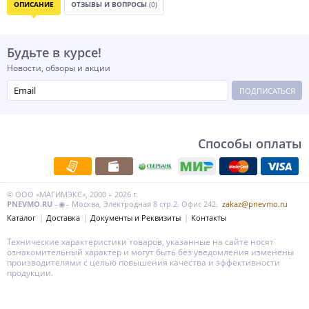
ОПИСАНИЕ
ОТЗЫВЫ И ВОПРОСЫ
(0)
Будьте в курсе!
Новости, обзоры и акции
ПОДПИСАТЬСЯ
Способы оплаты
© ООО «МАГИМЭКС», 2000 – 2026 г.
PNEVMO.RU
–◉– Москва, Электродная 8 стр 2. Офис 242.
zakaz@pnevmo.ru
Каталог
Доставка
Документы и Реквизиты
Контакты
Технические характеристики товаров, указанные на сайте носят
ознакомительный характер и могут быть без уведомления изменены
производителями с целью повышения качества и эффективности
продукции.