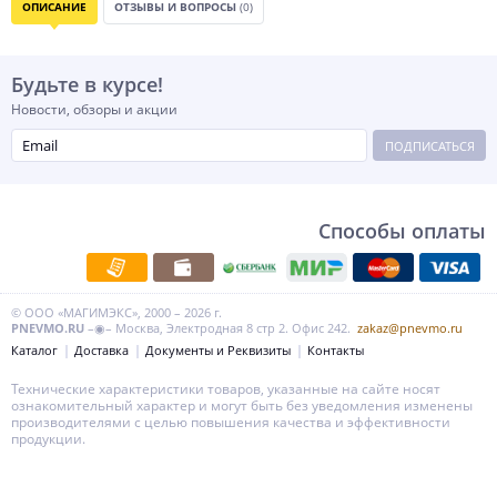
ОПИСАНИЕ
ОТЗЫВЫ И ВОПРОСЫ
(0)
Будьте в курсе!
Новости, обзоры и акции
ПОДПИСАТЬСЯ
Способы оплаты
© ООО «МАГИМЭКС», 2000 – 2026 г.
PNEVMO.RU
–◉– Москва, Электродная 8 стр 2. Офис 242.
zakaz@pnevmo.ru
Каталог
Доставка
Документы и Реквизиты
Контакты
Технические характеристики товаров, указанные на сайте носят
ознакомительный характер и могут быть без уведомления изменены
производителями с целью повышения качества и эффективности
продукции.