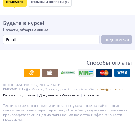
ОПИСАНИЕ
ОТЗЫВЫ И ВОПРОСЫ
(0)
Будьте в курсе!
Новости, обзоры и акции
ПОДПИСАТЬСЯ
Способы оплаты
© ООО «МАГИМЭКС», 2000 – 2026 г.
PNEVMO.RU
–◉– Москва, Электродная 8 стр 2. Офис 242.
zakaz@pnevmo.ru
Каталог
Доставка
Документы и Реквизиты
Контакты
Технические характеристики товаров, указанные на сайте носят
ознакомительный характер и могут быть без уведомления изменены
производителями с целью повышения качества и эффективности
продукции.