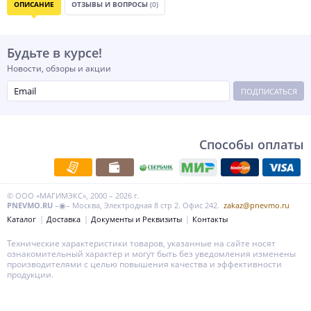
ОПИСАНИЕ
ОТЗЫВЫ И ВОПРОСЫ
(0)
Будьте в курсе!
Новости, обзоры и акции
ПОДПИСАТЬСЯ
Способы оплаты
© ООО «МАГИМЭКС», 2000 – 2026 г.
PNEVMO.RU
–◉– Москва, Электродная 8 стр 2. Офис 242.
zakaz@pnevmo.ru
Каталог
Доставка
Документы и Реквизиты
Контакты
Технические характеристики товаров, указанные на сайте носят
ознакомительный характер и могут быть без уведомления изменены
производителями с целью повышения качества и эффективности
продукции.