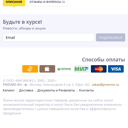
ОПИСАНИЕ
ОТЗЫВЫ И ВОПРОСЫ
(0)
Будьте в курсе!
Новости, обзоры и акции
ПОДПИСАТЬСЯ
Способы оплаты
© ООО «МАГИМЭКС», 2000 – 2026 г.
PNEVMO.RU
–◉– Москва, Электродная 8 стр 2. Офис 242.
zakaz@pnevmo.ru
Каталог
Доставка
Документы и Реквизиты
Контакты
Технические характеристики товаров, указанные на сайте носят
ознакомительный характер и могут быть без уведомления изменены
производителями с целью повышения качества и эффективности
продукции.