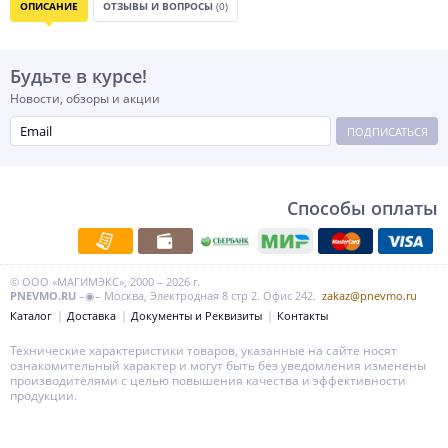
ОПИСАНИЕ
ОТЗЫВЫ И ВОПРОСЫ
(0)
Будьте в курсе!
Новости, обзоры и акции
ПОДПИСАТЬСЯ
Способы оплаты
© ООО «МАГИМЭКС», 2000 – 2026 г.
PNEVMO.RU
–◉– Москва, Электродная 8 стр 2. Офис 242.
zakaz@pnevmo.ru
Каталог
Доставка
Документы и Реквизиты
Контакты
Технические характеристики товаров, указанные на сайте носят
ознакомительный характер и могут быть без уведомления изменены
производителями с целью повышения качества и эффективности
продукции.