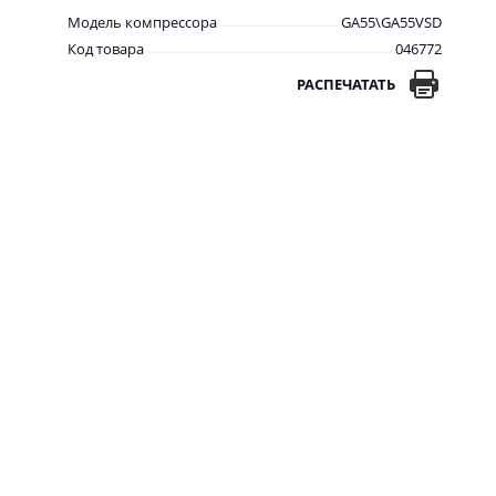
Модель компрессора
GA55\GA55VSD
Код товара
046772
РАСПЕЧАТАТЬ