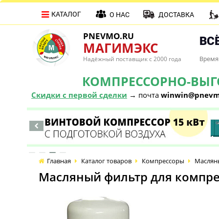
КАТАЛОГ
О НАС
ДОСТАВКА
PNEVMO.RU
ВСЁ
МАГИМЭКС
Надёжный поставщик с 2000 года
Время 
КОМПРЕССОРНО-ВЫГОД
Скидки с первой сделки
→ почта
winwin@pnevm
Главная
Каталог товаров
Компрессоры
Маслян
Масляный фильтр для компре