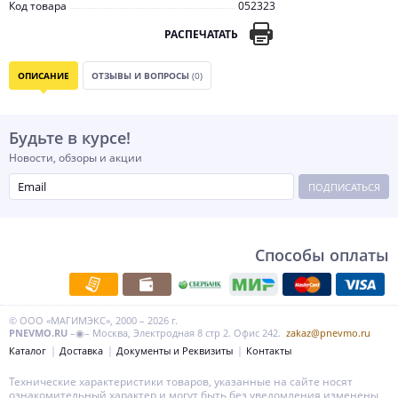
Код товара
052323
РАСПЕЧАТАТЬ
ОПИСАНИЕ
ОТЗЫВЫ И ВОПРОСЫ
(0)
Будьте в курсе!
Новости, обзоры и акции
ПОДПИСАТЬСЯ
Способы оплаты
© ООО «МАГИМЭКС», 2000 – 2026 г.
PNEVMO.RU
–◉– Москва, Электродная 8 стр 2. Офис 242.
zakaz@pnevmo.ru
Каталог
Доставка
Документы и Реквизиты
Контакты
Технические характеристики товаров, указанные на сайте носят
ознакомительный характер и могут быть без уведомления изменены