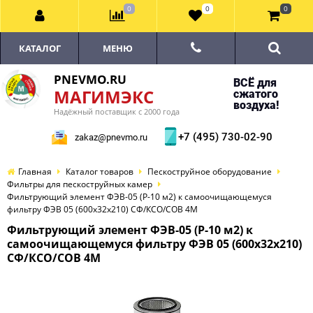
0
0
0
КАТАЛОГ
МЕНЮ
PNEVMO.RU
ВСЁ для
МАГИМЭКС
сжатого
воздуха!
Надёжный поставщик с 2000 года
+7 (495) 730-02-90
zakaz@pnevmo.ru
Главная
Каталог товаров
Пескоструйное оборудование
Фильтры для пескоструйных камер
Фильтрующий элемент ФЭВ-05 (Р-10 м2) к самоочищающемуся
фильтру ФЭВ 05 (600х32х210) СФ/КСО/СОВ 4М
Фильтрующий элемент ФЭВ-05 (Р-10 м2) к
самоочищающемуся фильтру ФЭВ 05 (600х32х210)
СФ/КСО/СОВ 4М