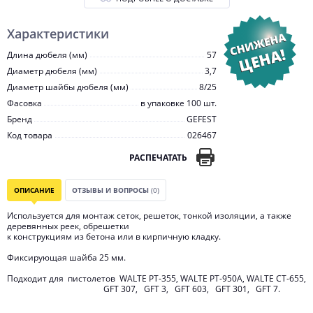
Характеристики
Длина дюбеля (мм)
57
Диаметр дюбеля (мм)
3,7
Диаметр шайбы дюбеля (мм)
8/25
Фасовка
в упаковке 100 шт.
Бренд
GEFEST
Код товара
026467
РАСПЕЧАТАТЬ
ОПИСАНИЕ
ОТЗЫВЫ И ВОПРОСЫ
(0)
Используется для монтаж сеток, решеток, тонкой изоляции, а также
деревянных реек, обрешетки
к конструкциям из бетона или в кирпичную кладку.
Фиксирующая шайба 25 мм.
Подходит для пистолетов WALTE PT-355, WALTE РТ-950А, WALTE СТ-655,
GFT 307, GFT 3, GFT 603, GFT 301, GFT 7.